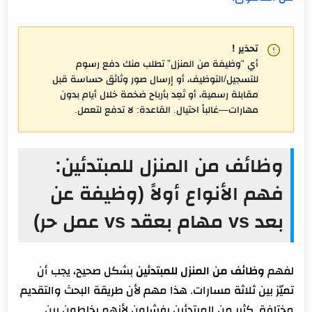
تحذير !
أي “وظيفة من المنزل” تطلب منك دفع رسوم
للتسجيل/التوظيف، أو إرسال صور وثائق حساسة قبل
مقابلة رسمية، أو تَعِد بأرباح ضخمة خلال أيام بدون
مهارات—غالباً احتيال. القاعدة: لا تدفع لتعمل.
وظائف من المنزل للمبتدئين:
فهم الأنواع أولاً (وظيفة عن
بعد vs مهام بعقد vs عمل حر)
لفهم
وظائف من المنزل للمبتدئين
بشكل صحيح، يجب أن
تميّز بين ثلاثة مسارات. هذا مهم لأن طريقة البحث والتقديم
مختلفة. كثير من المبتدئين يفشلون لأنهم يخلطون بين