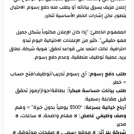
إعلان مزيف يسرق بياناته أو يطلب منه دفع رسوم. الاحتيال
يتطور، لكن إشارات الخطر الأساسية تتكرر.
المفهوم الخاطئ: “إذا كان الإعلان مكتوباً بشكل جميل
فهو حقيقي”. كثير من الإعلانات الاحتيالية اليوم تبدو
احترافية. لذلك اعتمد على قواعد تحقق: هوية شركة، نطاق
بريد، عملية توظيف منطقية، وعدم دفع رسوم.
طلب دفع رسوم:
أي رسوم تدريب/توظيف/فتح حساب
= خطر.
طلب بيانات حساسة مبكراً:
بطاقة/جواز/رموز تحقق
قبل مقابلة رسمية.
أرباح خيالية بسرعة:
“500$ يومياً بدون خبرة” = وهم.
وصف وظيفي غامض:
لا مهام واضحة، لا ساعات، لا
مدير.
شركة بلا أثر:
لا موقع رسمي، لا صفحات موثوقة، لا