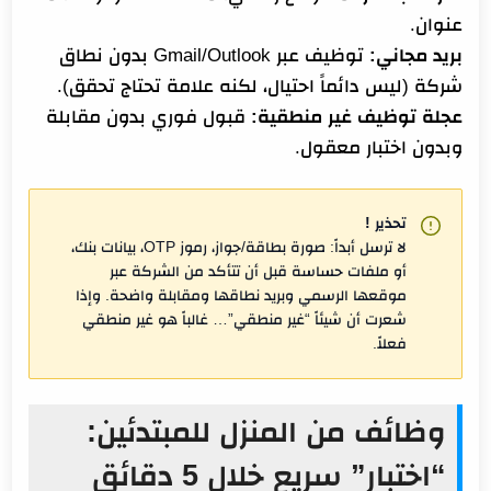
عنوان.
بريد مجاني:
توظيف عبر Gmail/Outlook بدون نطاق
شركة (ليس دائماً احتيال، لكنه علامة تحتاج تحقق).
عجلة توظيف غير منطقية:
قبول فوري بدون مقابلة
وبدون اختبار معقول.
تحذير !
لا ترسل أبداً: صورة بطاقة/جواز، رموز OTP، بيانات بنك،
أو ملفات حساسة قبل أن تتأكد من الشركة عبر
موقعها الرسمي وبريد نطاقها ومقابلة واضحة. وإذا
شعرت أن شيئاً “غير منطقي”… غالباً هو غير منطقي
فعلاً.
وظائف من المنزل للمبتدئين:
“اختبار” سريع خلال 5 دقائق