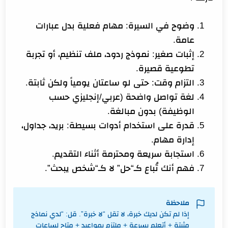
وضوح في السيرة: مهام فعلية بدل عبارات
عامة.
إثبات صغير: نموذج ردود، ملف تنظيم، أو تجربة
تطوعية قصيرة.
التزام وقت: حتى لو ساعتان يومياً ولكن ثابتة.
لغة تواصل واضحة (عربي/إنجليزي حسب
الوظيفة) بدون مبالغة.
قدرة على استخدام أدوات بسيطة: بريد، جداول،
إدارة مهام.
استجابة سريعة ومحترمة أثناء التقديم.
فهم أنك تُباع كـ“حل” لا كـ“شخص يبحث”.
ملاحظة
إذا لم تكن لديك خبرة، لا تقل “لا خبرة”. قل: “لدي نماذج
مثبتة + أتعلم بسرعة + ملتزم بمواعيد + متاح لساعات