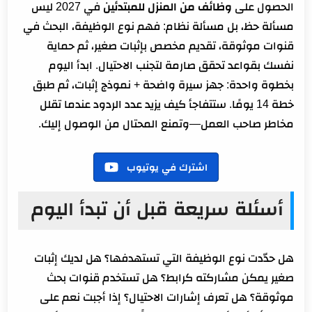
الحصول على
وظائف من المنزل للمبتدئين
في 2027 ليس
مسألة حظ، بل مسألة نظام: فهم نوع الوظيفة، البحث في
قنوات موثوقة، تقديم مخصص بإثبات صغير، ثم حماية
نفسك بقواعد تحقق صارمة لتجنب الاحتيال. ابدأ اليوم
بخطوة واحدة: جهز سيرة واضحة + نموذج إثبات، ثم طبق
خطة 14 يومًا. ستتفاجأ كيف يزيد عدد الردود عندما تقلل
مخاطر صاحب العمل—وتمنع المحتال من الوصول إليك.
اشترك في يوتيوب
أسئلة سريعة قبل أن تبدأ اليوم
هل حدّدت نوع الوظيفة التي تستهدفها؟ هل لديك إثبات
صغير يمكن مشاركته كرابط؟ هل تستخدم قنوات بحث
موثوقة؟ هل تعرف إشارات الاحتيال؟ إذا أجبت نعم على