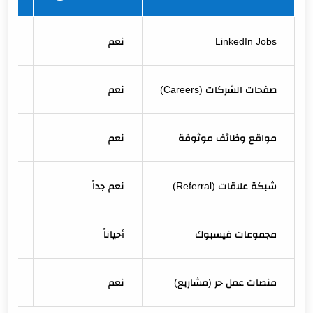
LinkedIn Jobs
نعم
منخ
صفحات الشركات (Careers)
نعم
منخ
مواقع وظائف موثوقة
نعم
متو
شبكة علاقات (Referral)
نعم جداً
منخ
مجموعات فيسبوك
أحياناً
عالي
منصات عمل حر (مشاريع)
نعم
منخ