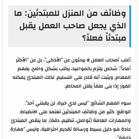
وظائف من المنزل للمبتدئين: ما
الذي يجعل صاحب العمل يقبل
مبتدئاً فعلاً؟
أغلب أصحاب العمل لا يبحثون عن “الأذكى”، بل عن “الأكثر
أماناً”: شخص يلتزم بالمواعيد، يكتب بشكل واضح، يفهم
المهام، ويثبت أنه قادر على التسليم. لذلك المبتدئ يمكنه
الفوز إذا بنى ملفاً يقلل المخاطر.
سوء الفهم الشائع: “ليس لدي خبرة، لن يقبلني أحد”.
الواقع: كثير من وظائف المبتدئين تعتمد على الانضباط
والمهارات العامة (تواصل، تنظيم، دقة). ما ينقص المبتدئ
عادة هو دليل بسيط ورسالة تقديم احترافية، وليس “مهارة
خارقة”.