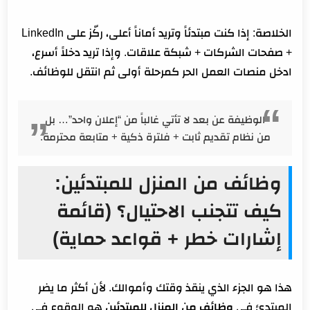
الخلاصة: إذا كنت مبتدئاً وتريد أماناً أعلى، ركّز على LinkedIn
+ صفحات الشركات + شبكة علاقات. وإذا تريد دخلاً أسرع،
ادخل منصات العمل الحر كمرحلة أولى ثم انتقل للوظائف.
الوظيفة عن بعد لا تأتي غالباً من “إعلان واحد”… بل
من نظام تقديم ثابت + فلترة ذكية + متابعة محترمة.
وظائف من المنزل للمبتدئين:
كيف تتجنب الاحتيال؟ (قائمة
إشارات خطر + قواعد حماية)
هذا هو الجزء الذي ينقذ وقتك وأموالك. لأن أكثر ما يضر
المبتدئ في
وظائف من المنزل للمبتدئين
هو الوقوع في