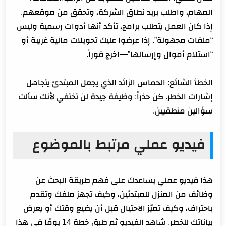
المهام، واطلب بريد نطاق الشركة، وتحقق من موقعهم.
إذا كان العمل يتطلب برامج، تأكد أنها أدوات رسمية وليس
“ملفات مجهولة”. إذا عرضوا عليك تحويلات مالية غريبة أو
“استلام أموال وإرسالها”—اخرج فوراً.
الخطأ الشائع: الحماس الزائد الذي يجعل المبتدئ يتجاهل
إشارات الخطر. كن حذراً: وظيفة جيدة لن تختفي لأنك سألت
سؤالين منطقيين.
فيديو عملي مرتبط بالموضوع
هذا فيديو عملي يساعدك على فهم طريقة البحث عن
وظائف من المنزل للمبتدئين، وكيف تجهز ملفك وتقدم
باحتراف، وكيف تميّز الاحتيال قبل أن يضيع وقتك أو يعرض
بياناتك للخطر. شاهد الفيديو ثم طبق خطة 14 يومًا في هذا