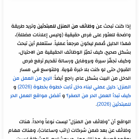
بعد vs مهام بعقد vs عمل حر)
وظائف من المنزل للمبتدئين: ما الذي يجعل صاحب العمل
إذا كنت تبحث عن
وظائف من المنزل للمبتدئين
وتريد طريقة
يقبل مبتدئاً فعلاً؟
واضحة للعثور على فرص حقيقية (وليس إعلانات مضللة)،
وظائف من المنزل للمبتدئين: أين تجدها بأمان؟ (قنوات
فهذا الدليل صُمم ليكون مرجعاً عملياً. ستتعلم أين تبحث
موثوقة + طريقة بحث ذكية)
بشكل صحيح، كيف تميّز الوظائف الحقيقية من الاحتيال،
وظائف من المنزل للمبتدئين: جدول مقارنة لأفضل أماكن
وكيف تجهّز سيرة وبروفايل ورسالة تقديم ترفع فرص
العثور على وظائف عن بعد
القبول حتى لو كنت بلا خبرة قوية. وللتوسع في مسار
وظائف من المنزل للمبتدئين: كيف تتجنب الاحتيال؟ (قائمة
الدخل من البيت بشكل عام، راجع أيضاً:
الربح من العمل من
إشارات خطر + قواعد حماية)
المنزل: دليل عملي لبناء دخل ثابت خطوة بخطوة (2026)
و
وظائف من المنزل للمبتدئين: “اختبار” سريع خلال 5 دقائق
كيف تبدأ العمل الحر من الصفر؟
و
أفضل مواقع العمل الحر
للتحقق من أي إعلان وظيفة
للمبتدئين (2026)
.
خطوات عملية للبدء في وظائف من المنزل للمبتدئين خطوة
بخطوة
الواقع أن “وظائف من المنزل” ليست نوعاً واحداً. هناك
وظائف عن بعد ضمن شركات (راتب وساعات)، وهناك مهام
1- تحديد نوع وظائف من المنزل للمبتدئين التي تناسبك خلال
بعقود قصيرة، وهناك عمل حر بمشاريع. المشكلة ليست
يوم واحد