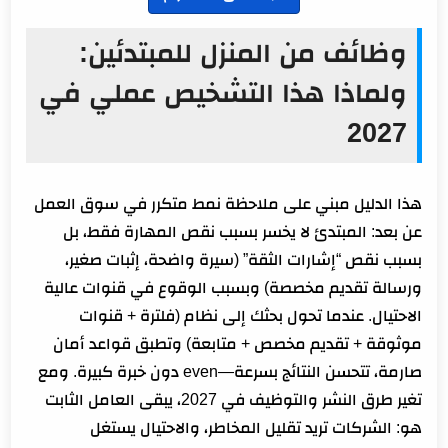
وظائف من المنزل للمبتدئين:
ولماذا هذا التشخيص عملي في
2027
هذا الدليل مبني على ملاحظة نمط متكرر في سوق العمل
عن بعد: المبتدئ لا يخسر بسبب نقص المهارة فقط، بل
بسبب نقص “إشارات الثقة” (سيرة واضحة، إثبات صغير،
ورسالة تقديم مخصصة) وبسبب الوقوع في قنوات عالية
الاحتيال. عندما تحول بحثك إلى نظام (فلترة + قنوات
موثوقة + تقديم مخصص + متابعة) وتطبق قواعد أمان
صارمة، تتحسن النتائج بسرعة—even دون خبرة كبيرة. ومع
تغير طرق النشر والتوظيف في 2027، يبقى العامل الثابت
هو: الشركات تريد تقليل المخاطر، والاحتيال يستغل