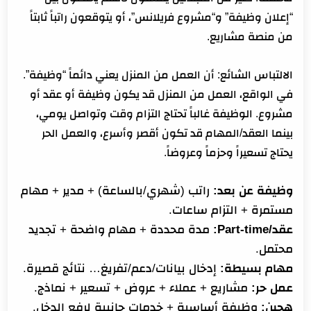
“إعلان وظيفة” و“مشروع فريلانس”، أو يتوقعون راتباً ثابتاً
من منصة مشاريع.
الالتباس الشائع: أن العمل من المنزل يعني دائماً “وظيفة”.
في الواقع، العمل من المنزل قد يكون وظيفة أو عقد أو
مشروع. الوظيفة غالباً تحتاج التزام وقت وتواصل يومي،
بينما العقد/المهام قد تكون أقصر وأسرع، والعمل الحر
يحتاج تسعيراً وحزماً وعروضاً.
وظيفة عن بعد:
راتب (شهري/بالساعة) + مدير + مهام
مستمرة + التزام ساعات.
عقد/Part-time:
مدة محددة + مهام واضحة + تجديد
محتمل.
مهام بسيطة:
إدخال بيانات/دعم/تفريغ… نتائج قصيرة.
عمل حر:
مشاريع + عملاء + عروض + تسعير + نماذج.
هجين:
وظيفة أساسية + خدمات جانبية لرفع الدخل.