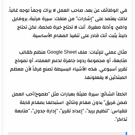
في الوظائف عن بعد، صاحب العمل لا يراك وجهاً لوجه غالباً.
لذلك يعتمد على “إشارات” من ملفك: سيرة مرتبة، بروفايل
واضح، وأدلة صغيرة. أنت لا تحتاج خبرة ضخمة، لكن تحتاج
دليلاً يثبت أنك قادر على تنفيذ المهام الأساسية.
مثال عملي للإثبات: ملف Google Sheet منظم كقالب
متابعة، أو مجموعة ردود جاهزة لدعم العملاء، أو نموذج
تقرير أسبوعي. هذه الأشياء البسيطة تصنع فرقاً لأن معظم
المبتدئين لا يفعلونها.
الخطأ الشائع: سيرة مليئة بعبارات مثل “طموح/أحب العمل
ضمن فريق” بدون مهام ونتائج. استبدلها بمهام قابلة
للقياس: “تنظيم بريد”، “إعداد تقرير”، “إدارة جدول”، “متابعة
تذاكر”.