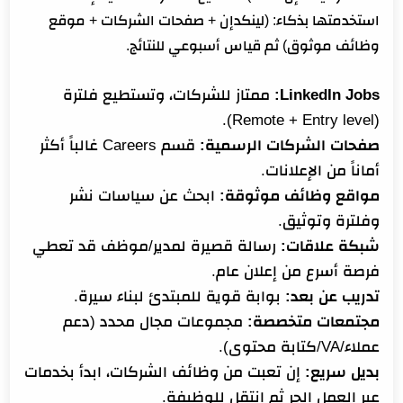
استخدمتها بذكاء: (لينكدإن + صفحات الشركات + موقع
وظائف موثوق) ثم قياس أسبوعي للنتائج.
LinkedIn Jobs:
ممتاز للشركات، وتستطيع فلترة
(Remote + Entry level).
صفحات الشركات الرسمية:
قسم Careers غالباً أكثر
أماناً من الإعلانات.
مواقع وظائف موثوقة:
ابحث عن سياسات نشر
وفلترة وتوثيق.
شبكة علاقات:
رسالة قصيرة لمدير/موظف قد تعطي
فرصة أسرع من إعلان عام.
تدريب عن بعد:
بوابة قوية للمبتدئ لبناء سيرة.
مجتمعات متخصصة:
مجموعات مجال محدد (دعم
عملاء/VA/كتابة محتوى).
بديل سريع:
إن تعبت من وظائف الشركات، ابدأ بخدمات
عبر العمل الحر ثم انتقل للوظيفة.