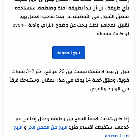
الخاتمة
بأي طريقة”، بل أن تبدأ بطريقة آمنة ومنظمة. سنستخدم
أسئلة سريعة قبل أن تبدأ اليوم
منطق القبول في التوظيف عن بعد: صاحب العمل يريد
تقليل المخاطر، لذلك يبحث عن وضوح، التزام، وأدلة—even
لو كانت بسيطة.
تابع المدونة
قبل أن نبدأ: لا تشتت نفسك بين 20 موقع. اختر 2–3 قنوات
قوية، وطبّق خطة 14 يومًا في هذا المقال، وستلاحظ فرقاً
في الردود والفرص.
إذا كان هدفك لاحقاً الجمع بين وظيفة ودخل إضافي عبر
خدمات، ستفيدك أقسام مثل:
الربح من العمل الحر
و
الربح
من المحتوى
.