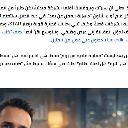
عد وكيف تجيب باحتراف: ما الذي تقيسه الشركات فعلاً في 2026؟
 يعني أن سيرتك وبروفايلك أقنعا الشركة مبدئياً، لكن كثيراً من 
 تجيب باحتراف: إطار الإجابة الذهبية (STAR + Remote Proof)
 عام أو لا يثبتون “جاهزية العمل عن بعد”. في هذا الدليل ستتعلم
أ
اف: 25 سؤالاً شائعاً (مع طريقة إجابة نموذجية)
: ما الذي تقيس
ف تحوّل المقابلة إلى عرض وظيفي. وللتوسع اقرأ أيضاً:
كيف تكتب س
 بعد وكيف تجيب باحتراف: أسئلة “خادعة” تكشف ضعف المرشح (وتعام
منزل
.
بعد وكيف تجيب باحتراف: جدول مقارنة بين إجابة ضعيفة وإجابة قوية
 بعد ليست “مقابلة عادية عبر زوم” فقط. هي اختبار ثقة: هل تستط
لتحضير لمقابلة العمل عن بعد خطوة بخطوة
 هل تلتزم؟ هل لديك نظام؟ لذلك حتى سؤال بسيط مثل “كيف تدير يو
ضوع