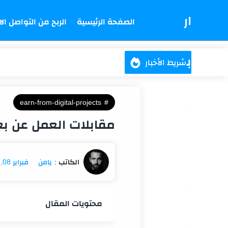
ار
الصفحة الرئيسية
الربح من التواصل ال
ب
شريط الأخبار
ح
earn-from-digital-projects
مقابلات العمل عن بع
م
فبراير 08, 2026
ع
محتويات المقال
يا