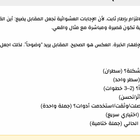
تزام بإطار ثابت. لأن الإجابات العشوائية تجعل المقابل يضيع: أين ا
قوية تكون قصيرة ومباشرة مع مثال واقعي.
شكلة؟ (سطران)
سطر واحد)
وات)
ثر/تحسن)
لت/وثقت/استخدمت أدوات؟ (جملة واحدة)
اختياري سريع)
 الحالي (جملة ختامية)