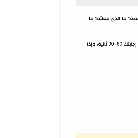
لقصة؟ ما الذي فعلته؟ ما
المفهوم الخاطئ: أن تتكلم كثيراً لإظهار الخبرة. العكس هو الصحيح. المقابل يريد “وضوحاً”. لذلك اجعل إجابتك 60–90 ثانية، وإذا