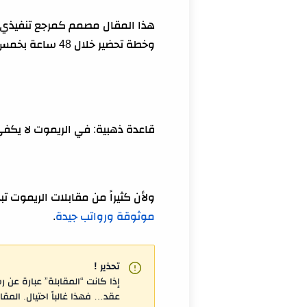
هذا المقال مصمم كمرجع تنفيذي: س
وخطة تحضير خلال 48 ساعة بخمس مراحل لتدخل المقابلة بثقة وبدون ارتباك.
قاعدة ذهبية: في الريموت لا يكفي
ولأن كثيراً من مقابلات الريموت تبدأ من LinkedIn أو منصات الوظائف،
موثوقة ورواتب جيدة
.
تحذير !
إذا كانت “المقابلة” عبارة عن 
عقد… فهذا غالباً احتيال. الم