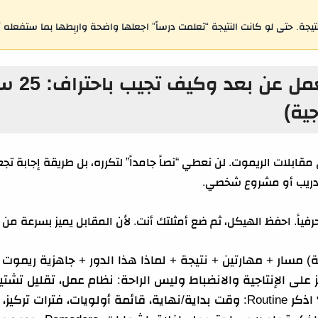
تيجة. حتى لو كانت النتيجة “تعلمت درساً” اجعلها واضحة واربِطها بما ستفعله 
أسئلة مقا
ية)
مقابلات الريموت. لن نعطي “نصاً جامداً” لتكرره، بل طريقة إجابة تجعل
تدريب أو مشروع شخصي.
ياً. احفظ الهيكل، ثم ضع أمثلتك أنت. لأن المقابل يميز بسرعة من ي
ز على الإنتاجية والانضباط وليس الراحة: نظام عمل، تقليل تشتيت، 
اذكر Routine: وقت بداية/نهاية، قائمة أولويات، فترات تركيز، تقارير.