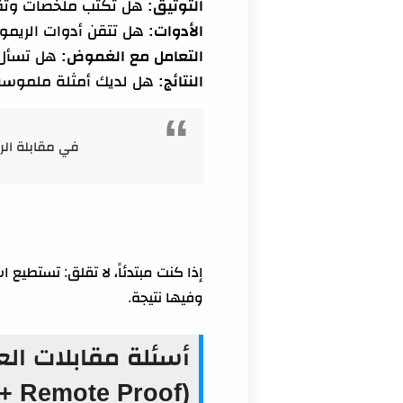
التوثيق:
هل تكتب ملخصات وتقار
الأدوات:
هل تتقن أدوات الريمو
التعامل مع الغموض:
هل تسأل 
النتائج:
هل لديك أمثلة ملموسة ب
في مقابلة الر
إذا كنت مبتدئاً، لا تقلق: تستطي
وفيها نتيجة.
أسئلة مقابلات الع
(STAR + Remote Proof)