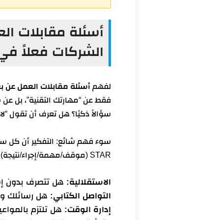
أسئلة مقابلات ال
الشركات فعلاً في 2026
لفهم
أسئلة مقابلات العمل عن ب
فقط عن “مهارتك التقنية”، بل عن
سؤالاً ذكيًا؟ هل تعرف أن تقول “لا
سوء فهم شائع: التفكير أن كل سؤ
STAR (موقف/مهمة/إجراء/نتيجة) ونضيف عنصر خامس خاص بالريموت: “كيف تواصلت وموثّقت؟”.
الاستقلالية:
هل تتصرف بدون إش
التواصل الكتابي:
هل رسائلك وا
إدارة الوقت:
هل تلتزم بالمواعي