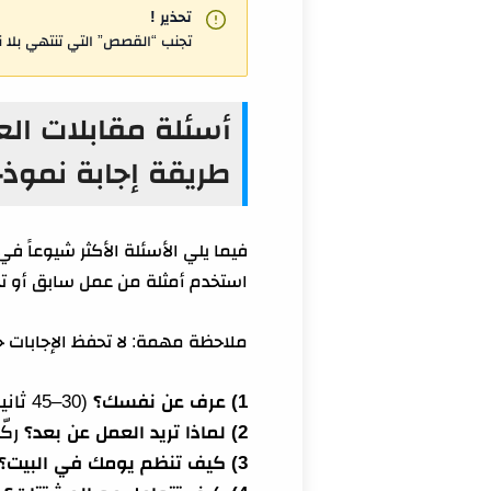
تحذير !
تجنب “القصص” التي تنتهي بلا ن
طريقة إجابة نموذج
فيما يلي الأسئلة الأكثر شيوعاً في 
استخدم أمثلة من عمل سابق أو 
ملاحظة مهمة: لا تحفظ الإجابات حرف
1) عرف عن نفسك؟
(30–45 ثانية) مسار + مهارتين + نتيجة + لماذا هذا الدور + جاهزية ريموت (أدوات/توقيت).
2) لماذا تريد العمل عن بعد؟
ركّ
3) كيف تنظم يومك في البيت؟