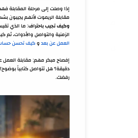
أسئلة مقابلات العمل عن ب
إذا وصلت إلى مرحلة المقابلة فهذا
أسئلة مقابلات العمل عن بعد وكيف
مقابلة الريموت لأنهم يجيبون بشكل
م
أسئلة مقابلات العمل عن بعد وكيف تجيب باحتر
وكيف تجيب باحتراف
الزمنية والتواصل والأدوات، ثم كي
أسئلة مقابلات العمل عن
العمل عن بعد
و
كيف تحسن حساب LinkedIn للحصول على عمل من ال
ن
أسئلة مقابلات العمل عن 
إفصاح مبكر مهم: مقابلة العمل عن
خطوات عملية للبدء في ا
دقيقة؟ هل تتواصل كتابياً بوضوح؟
1- تحليل الوصف الوظيفي وبناء “خريطة أسئلة” (حتى لا تفاجأ)
رفضك.
2- كتابة 8 قصص STAR جاهزة (ستغطي 80% من الأسئلة)
3- تجهيز “Remote Proof Pack”: أدوات + نظام يومي + توثيق + مثال رسالة
4- التحضير للأسئلة التقنية/العملية والاختبارات (بدون أن تقدم عملاً مجانياً كبيراً)
5- إغلاق المقابلة باحتراف: أسئلة ذكية + ملخص قيمة + متابعة بعد 24 ساعة
فيديو عملي مرتبط بالمو