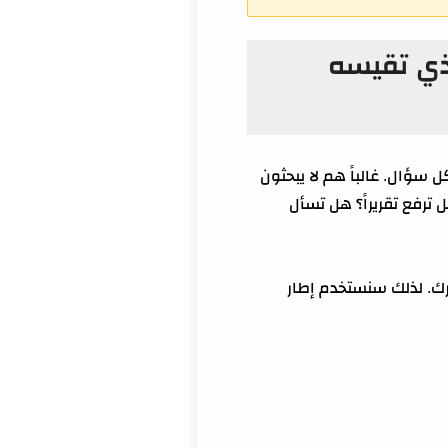
لذي تقيسه
سؤال. غالباً هم لا يبحثون
رفع تقريراً؟ هل تسأل
رك. لذلك سنستخدم إطار