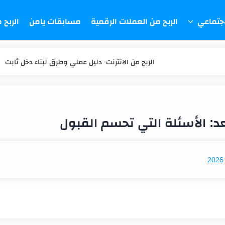
اجتماعي
الربح من العملات الرقمية
مسابقات يامن
الربح 
الربح من الانترنت: دليل عملي وطرق لبناء دخل ثابت
اختَر طريقة الربح المناسبة لك وتوقف عن التجربة العشوائ
أخطاء العمل من المنزل: السبب الحقيقي لعدم ربحك
د: الأسئلة التي تحسم القبول
العمل من المنزل مربح؟ الحقيقة بالأرقام هنا
هل فرص العمل من المنزل حقيقية؟ انتبه للاحتيال