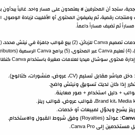
دية، ستجد أن المحترفين لا يعتمدون على مسار واحد. غالباً يبدأون
 ومنتجات رقمية، ثم يضيفون المحتوى أو الأفلييت لزيادة الوصول. 
ساراً ثم تضيف مساراً داعماً.
دخل مباشر مقابل تسليم (CV، عروض، منشورات، كتالوج).
رر إذا كان لديك تسويق ونيتش واضح.
الب + دليل استخدام + صور معاينة.
لز يشرح ويحوّل لمبيعات أو خدمات.
Canva
عوائد (Royalties) وفق شروط القبول والاستخدام.
خدمين إلى Canva Pro.