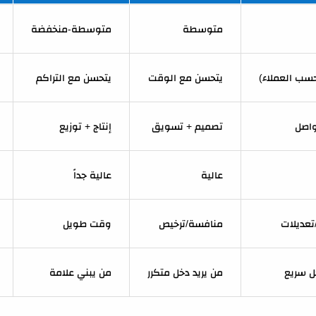
متوسطة
متوسطة-منخفضة
ب العملاء)
يتحسن مع الوقت
يتحسن مع التراكم
واصل
تصميم + تسويق
إنتاج + توزيع
عالية
عالية جداً
تعديلات
منافسة/ترخيص
وقت طويل
ل سريع
من يريد دخل متكرر
من يبني علامة