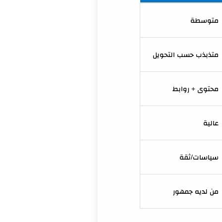
متوسطة
متذبذب حسب التحويل
محتوى + روابط
عالية
سياسات/ثقة
من لديه جمهور