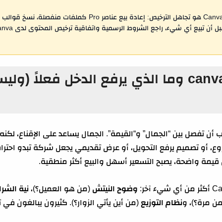
أخطر ما يدمّر مشروع الربح من Canva هو تجاهل الترخيص: إعادة بيع عنا
مفهوم الربح من canva وما الذي يرفع الدخل فعل
 أن تفصل بين “الجمال” و“القيمة”. الجمال يساعد على الإقناع، لكنه ل
أو تصميم يرفع التحويل، أو عرض تقديمي يجعل شركة تبدو احترافية،
قيمة واضحة، يصبح التسعير أسهل والبيع أكثر منطقية.
وضوح النيتش
(من هو العميل؟)،
نية الشرا
من مرة؟)، و
نظام التوزيع
(من أين يأتي الزوار؟). كثيرون يبالغون في