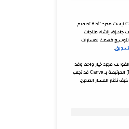
بشكل عملي بعيداً عن الكلام العام، فأنت في المكان الصحيح. Canva ليست مجرد “أداة تصميم
 جاهزة، إنشاء منتجات
 برامج رسمية داخل Canva مثل برامج Creators والأفلييت. ولتوسيع فهمك لمسارات
لتسويق
.
واقع أن بيع القوالب مجرد خيار واحد، وقد
يكون بطيئاً إن لم يكن لديك نظام تسويق وتخصص واضح. بالمقابل، الخدمات المصغرة (Micro-services) المرتبطة بـ Canva قد تجلب
كيف تختار المسار الصحيح،