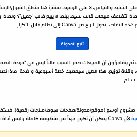
 على التنفيذ والقياس، لا على الوعود. ستقرأ هنا منطق القبول/الر
ة عدد التصاميم
ول الربح من Canva إلى نظام قابل للتكرار.
can
تابع المدونة
م يتفاجؤون أن المبيعات صفر. السبب غالباً ليس في “جودة التصم
، و
قناة توزيع
. هذا الدليل سيعطيك خطة أسبوعية واضحة: ماذا تصمم 
اليوم
سبام.
ى مشروع أوسع (موقع/مدونة/صفحات هبوط/منتجات رقمية)، فستفي
ية
لأن Canva يمكن أن تكون جزءاً من منظومة كاملة وليس أداة منفصلة.