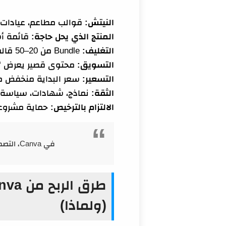
النيتش:
قوالب مطاعم، عيادات، 
المنتج الذي يحل حاجة:
قائمة أس
التغليف:
Bundle من 20–50 قالب + دليل استخدام + صور معاينة.
التسويق:
محتوى قصير يعرض “ق
التسعير:
سعر البداية منخفض م
الثقة:
نماذج، شهادات، سياسة ت
الالتزام بالترخيص:
حماية مشروعك
في Canva، التصميم الجميل يجذب العين… لكن “التصميم الذي يوفر وقتاً أو يرفع نتيجة” هو الذي يبيع.
(ولماذا)