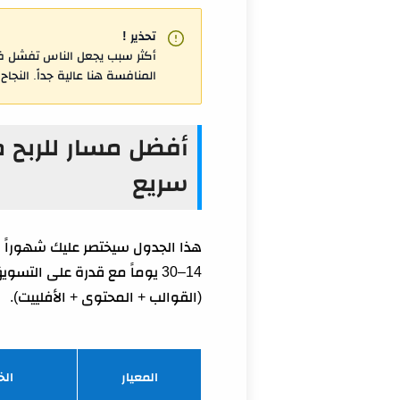
تحذير !
المنافسة هنا عالية جداً. النجا
سريع
هذا الجدول سيختصر عليك شهوراً م
14–30 يوماً مع قدرة على الت
(القوالب + المحتوى + الأفلييت).
المعيار
الخ