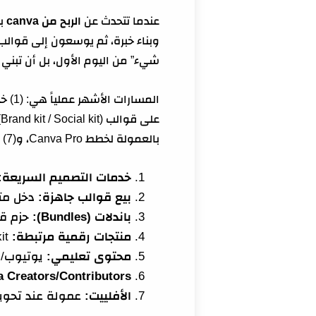
عندما تتحدث عن
الربح من canva
بج
وبناء خبرة، ثم يوسعون إلى قوالب
شيء” من اليوم الأول، بل أن تبني م
بالعمولة لخطط Canva Pro، و(7) إدارة محتوى سوشال ميديا لعلامات صغيرة باستخدام Canva كنظام إنتاج.
خدمات التصميم السريعة:
بيع قوالب جاهزة:
دخل متك
باندلات (Bundles):
حزم قو
منتجات رقمية مرتبطة:
Brand kit، Media kit، قوالب عروض، قوالب ريلز.
محتوى تعليمي:
يوتيوب/ري
 Creators/Contributors:
الأفلييت:
عمولة عند تحويل مست