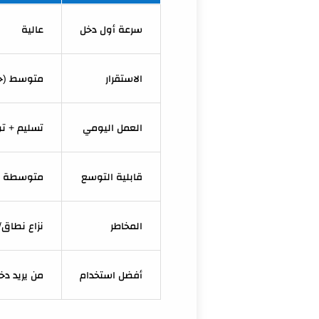
سرعة أول دخل
عالية
الاستقرار
متوسط (حس
العمل اليومي
تسليم + ت
قابلية التوسع
متوسطة
المخاطر
نزاع نطاق/
أفضل استخدام
من يريد دخ