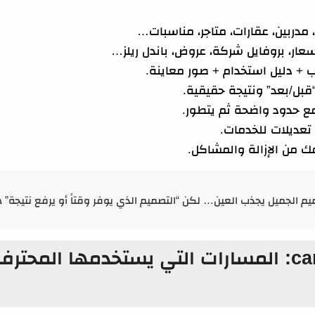
مدربين، عقارات، متاجر، مناسبات…
عار، بروفايل شركة، عروض، باندل ريلز…
بل/بعد” ونتيجة حقيقية.
ع حدود واضحة ثم يتطور.
عديلات للخدمات.
 من الإزالة والمشاكل.
طرق الربح من canva: المسارات التي يستخدمها المحت