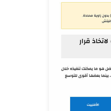
مة للسوشال) بدون زاوية محددة.
لنيتش.
ارنة لاتخاذ قرار
فضل هو ما يمكنك تنفيذه خلال
)، بينما بعضها أقوى للتوسع
الأفلييت