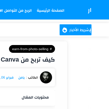
ار
الصفحة الرئيسية
الربح من التواصل ال
ب
شريط الأخبار
ح
earn-from-photo-selling
كيف تربح من Canva في 2026؟ دليل شامل بطرق واقعية وخطة تنفيذ مجرّبة
م
فبراير 06, 2026
ع
محتويات المقال
يا