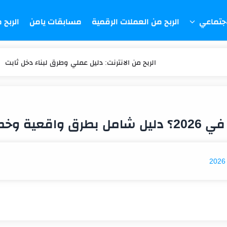
اجتماعي
الربح من العملات الرقمية
مسابقات يامن
الربح 
الربح من الانترنت: دليل عملي وطرق لبناء دخل ثابت
اختَر طريقة الربح المناسبة لك وتوقف عن التجربة العشوائ
أخطاء العمل من المنزل: السبب الحقيقي لعدم ربحك
العمل من المنزل مربح؟ الحقيقة بالأرقام هنا
هل فرص العمل من المنزل حقيقية؟ انتبه للاحتيال