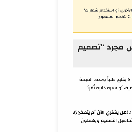
صر Pro كملفات منفصلة، نسخ قوالب الآخرين، أو استخدام شعارات/
علامات تجارية داخل القوالب. قبل أن تبيع أي شيء، راجع الشروط الرسمية واتفاقية ترخيص المحتوى لدى Canva لتفهم المسموح
اً (وليس مجرد “تصميم
ا يخلق طلباً وحده. القيمة
 أو سيرة ذاتية تُقرأ
ء
(هل يشتري الآن أم يتصفح؟)،
 تفاصيل التصميم ويهملون