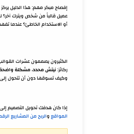
إفصاح مبكر مهم: هذا الدليل يركز
استراتيجية ذكية لرفع الأرباح من canva بدون زياد
مسارات رسمية داخل Canva تساعدك على الربح (Creators + Affiliate) وكيف تتعامل معها بذكاء
أو الاستخدام الخاطئ؟ عندما تفهم هذه النقاط، يتح
أسئلة شائعة حول الربح من va
الخاتمة
قبل أن تبدأ اليوم
الكثيرون يصممون عشرات القوالب ث
ركائز:
نيتش محدد
،
مشكلة واضحة
أسئلة سريعة قبل أن تبدأ 
وكيف تسوقها دون أن تتحول إلى 
إذا كان هدفك تحويل التصميم إل
المواقع
و
الربح من المشاريع الرقم