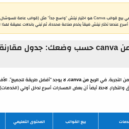
أكثر سبب يجعل الناس تفشل في بيع قوالب Canva هو اختيار نيتش “واسع جداً” مثل (قوالب عا
ح أسرع عندما تختار نيتش ضيقاً يخدم صناعة محددة، ثم تبني باندلات عميقة لهذا ا
أفضل مسار للربح من canva حسب وضعك: جدول مق
ن التجربة. في
الربح من canva
، لا يوجد “أفضل طريقة للجميع”. الأ
سويق والتكرار. لاحظ أيضاً أن بعض المسارات أسرع لدخل أولي (الخدمات
دمات
بيع القوالب
المحتوى التعليمي