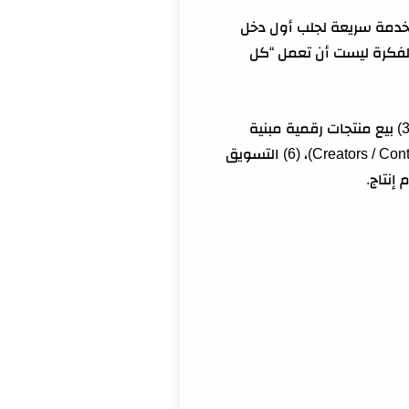
 بخدمة سريعة لجلب أول دخل
الفكرة ليست أن تعمل “كل
المسارات الأشهر عملياً هي: (1) خدمات تصميم Canva للزبائن، (2) بيع قوالب جاهزة في نيتش محدد، (3) بيع منتجات رقمية مبنية
على قوالب (Brand kit / Social kit)، (4) تعليم Canva عبر المحتوى، (5) برامج Canva الرسمية (Creators / Contributors)، (6) التسويق