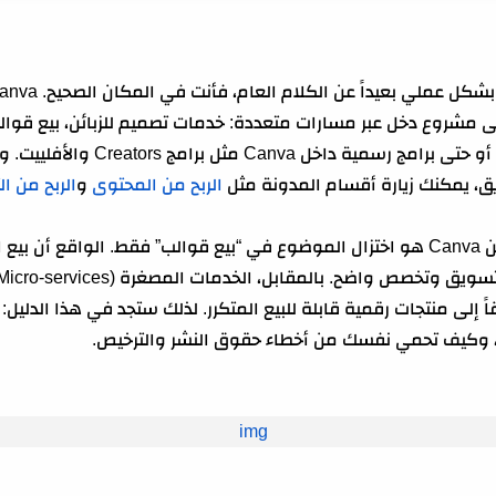
 مشروع دخل عبر مسارات متعددة: خدمات تصميم للزبائن، بيع قوالب
رقمية، تعليم Canva عبر المحتوى، أو حتى
 خطوة بخطوة
ق، يمكنك زيارة أقسام المدونة مثل
الربح من المحتوى
و
الربح من ا
الخطأ الأكبر عند الحديث عن الربح من Canva هو اختزال الموضوع في “بيع قوالب” فقط. ال
اً إلى منتجات رقمية قابلة للبيع المتكرر. لذلك ستجد في هذا الدليل: 
، وكيف تحمي نفسك من أخطاء حقوق النشر والترخيص.
وضوع
سرعة)