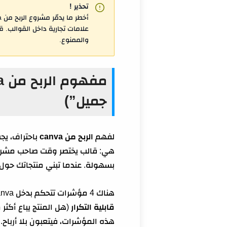
تحذير !
والممنوع.
جميل”)
لفهم
الربح من canva
باحتراف، يجب
هي: قالب يختصر وقت صاحب مشروع، 
بسهولة. عندما تبني منتجاتك حول 
هناك 4 مؤشرات تتحكم بدخل Canva أكثر من أي شيء آخر:
قابلية التكرار
(هل المنتج يباع أكثر 
هذه المؤشرات، فيتعبون بلا أرباح.