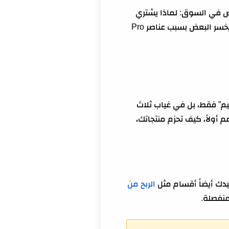
فض في السوق: لماذا يشتري
عميل قالباً من شخص ويترك آخر؟ لماذا تتضاعف مبيعات قالب بسيط بينما لا يبيع قالب “جميل”؟ ولماذا يخسر البعض بسبب عناصر Pro
يم” فقط، بل في غياب ثلاث
أولاً، كيف تحزم منتجاتك،
دك أيضاً أقسام مثل
الربح من