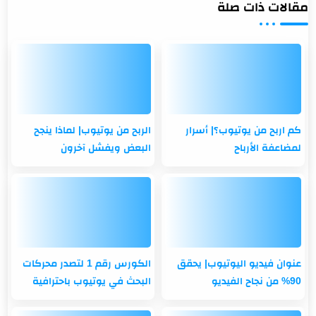
مقالات ذات صلة
كم اربح من يوتيوب؟| أسرار
الربح من يوتيوب| لماذا ينجح
لمضاعفة الأرباح
البعض ويفشل آخرون
عنوان فيديو اليوتيوب| يحقق
الكورس رقم 1 لتصدر محركات
90% من نجاح الفيديو
البحث في يوتيوب باحترافية